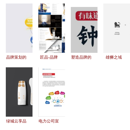
划助力司贸
π机器人 塑
然与匠心的
行品牌设计
文化，共铸
造未来科技
凝萃，东方
图册 品牌
赠品行业新
化友善形象
美学的设计
策划的艺术
辉煌
计划
变革
与策略
品牌策划的
匠品-品牌
塑造品牌的
雄狮之域
核心要素与
策划设计案
价值 从辨
数字时代动
实操指南
例展示 一
识到信仰的
物园CI与VI
品威客网品
品牌策划全
整合重构策
牌策划之道
攻略
略谈
绿城云享品
电力公司宣
牌形象策划
传图册-深