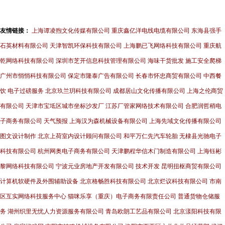
友情链接：
上海谭凌煦文化传媒有限公司
重庆鑫亿洋电线电缆有限公司
东海县强手
石英材料有限公司
天津智凯环保科技有限公司
上海鹏已飞网络科技有限公司
重庆航
乾网络科技有限公司
深圳市芝开信息科技管理有限公司
海味干货批发
施工安全爬梯
广州市悄悄科技有限公司
保定市隆泰广告有限公司
长春市怀忠商贸有限公司
中西餐
饮
电子过磅服务
北京玖兰玥科技有限公司
成都居山文化传播有限公司
上海之伦商贸
有限公司
天津市宝坻区城市坐标沙发厂
江苏厂管家网络技术有限公司
合肥润哲稍电
子商务有限公司
天气预报
上海汉为森机械设备有限公司
上海先域文化传播有限公司
图文设计制作
北京上荷室内设计顾问有限公司
和平万仁先汽车轮胎
无棣县光驰电子
科技有限公司
杭州网奥电子商务有限公司
天津鹏程华信木门制造有限公司
上海钰彬
黎网络科技有限公司
宁波元业房地产开发有限公司
技术开发
昆明扭枢商贸有限公司
计算机软硬件及外围辅助设备
北京格畅胜科技有限公司
北京烂议科技有限公司
市南
区互实网络科技服务中心
猫咪乐享（重庆）电子商务有限责任公司
普通货物仓储服
务
湖州织里无忧人力资源服务有限公司
青岛欧朗工艺品有限公司
北京漾阳科技有限