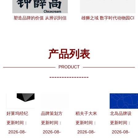
塑造品牌的价值 从辨识到信
雄狮之域 数字时代动物园CI
仰的品牌策划全攻略
与VI整合重构策略谈
产品列表
PRODUCT
----------------
好莱坞经纪
品牌策划方
稻夫子大米
北岛品牌设
更新时间：
公司UTA发
更新时间：
法论 华与
简单粗暴的
更新时间：
计经典案例
更新时间：
2026-08-
布三维新
华策略总监
2026-08-
品牌策划实
2026-08-
茶花家居从
2026-08-