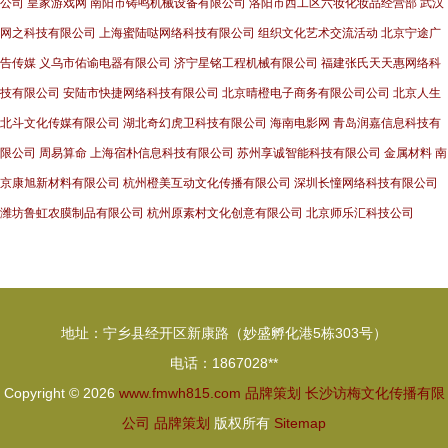
公司
皇家游戏网
南阳市铸鸣机械设备有限公司
洛阳市西工区六妆化妆品经营部
武汉
网之科技有限公司
上海蜜陆哒网络科技有限公司
组织文化艺术交流活动
北京宁途广
告传媒
义乌市佑谕电器有限公司
济宁星铭工程机械有限公司
福建张氏天天惠网络科
技有限公司
安陆市快捷网络科技有限公司
北京晴橙电子商务有限公司公司
北京人生
北斗文化传媒有限公司
湖北奇幻虎卫科技有限公司
海南电影网
青岛润嘉信息科技有
限公司
周易算命
上海宿朴信息科技有限公司
苏州享诚智能科技有限公司
金属材料
南
京康旭新材料有限公司
杭州橙美互动文化传播有限公司
深圳长憧网络科技有限公司
潍坊鲁虹农膜制品有限公司
杭州原素村文化创意有限公司
北京师乐汇科技公司
地址：宁乡县经开区新康路（妙盛孵化港5栋303号）
电话：1867028**
Copyright © 2026
www.fmwh815.com
品牌策划
长沙访梅文化传播有限
公司
品牌策划
版权所有
Sitemap