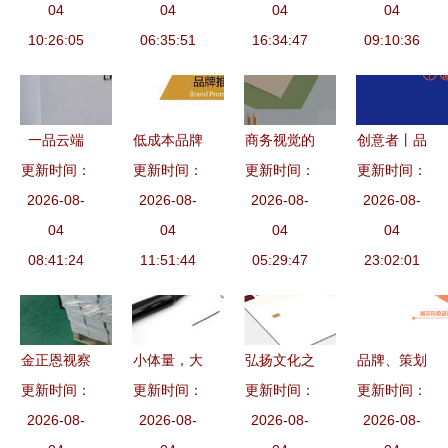
logo的深意
04
夏晓燕的精
04
战法则
04
3000万到
04
与品牌策划
10:26:05
06:35:51
髓解析
16:34:47
30亿的成功
09:10:36
之道
品牌策划
一品云端
低成本品牌
商务视觉的
创意者丨品
南京高空中
更新时间：
营销的三大
更新时间：
更新时间：
硬核升级
牌策划公司
更新时间：
的饮食与文
2026-08-
思维 千享
2026-08-
高端品牌VI
2026-08-
为何日益受
2026-08-
化共生
04
科技的品牌
04
模板的设计
04
企业青睐？
04
08:41:24
策划洞察
11:51:44
价值提炼与
05:29:47
23:02:01
决策参考
金正恩视察
小体量，大
弘扬文化之
品牌、策划
蒲公英作业
更新时间：
更新时间：
影响 中小
更新时间：
韵 提升企
更新时间：
与设计 打
本工厂 高
2026-08-
企业品牌策
2026-08-
业生态文明
2026-08-
造真正有影
2026-08-