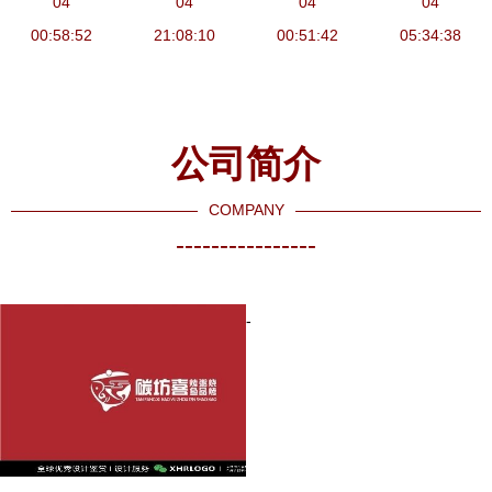
度赞赏产品
04
划的黄金招
04
建设的路径
04
响力的品牌
04
设计用心与
00:58:52
数与实操要
21:08:10
00:51:42
思考
05:34:38
形象
品牌策划创
诀
新
公司简介
COMPANY
----------------
-